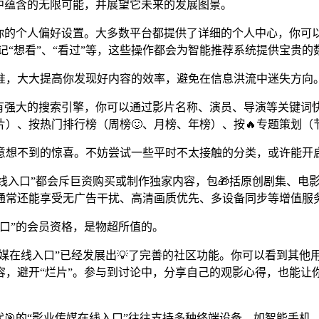
中蕴含的无限可能，并展望它未来的发展图景。
你的个人偏好设置。大多数平台都提供了详细的个人中心，你可
记“想看”、“看过”等，这些操作都会为智能推荐系统提供宝贵的
准，大大提高你发现好内容的效率，避免在信息洪流中迷失方向
拥有强大的搜索引擎，你可以通过影片名称、演员、导演等关键词
）、按热门排行榜（周榜🙂、月榜、年榜）、按🔥专题策划（
意想不到的惊喜。不妨尝试一些平时不太接触的分类，或许能开
媒在线入口”都会斥巨资购买或制作独家内容，包🎁括原创剧集、
通常还能享受无广告干扰、高清画质优先、多设备同步等增值服
口”的会员资格，是物超所值的。
业传媒在线入口”已经发展出💡了完善的社区功能。你可以看到其
容，避开“烂片”。参与到讨论中，分享自己的观影心得，也能让
代🎯的“影业传媒在线入口”往往支持多种终端设备，如智能手