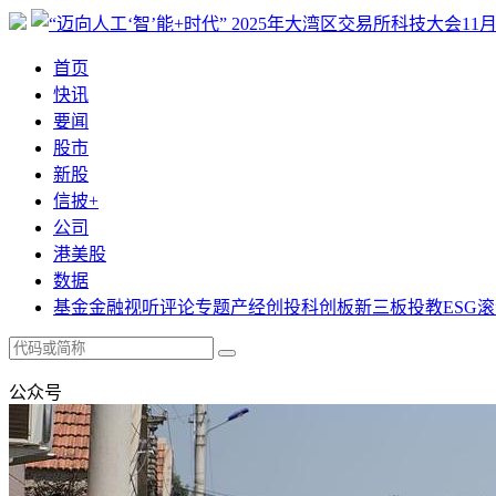
首页
快讯
要闻
股市
新股
信披+
公司
港美股
数据
基金
金融
视听
评论
专题
产经
创投
科创板
新三板
投教
ESG
滚
公众号