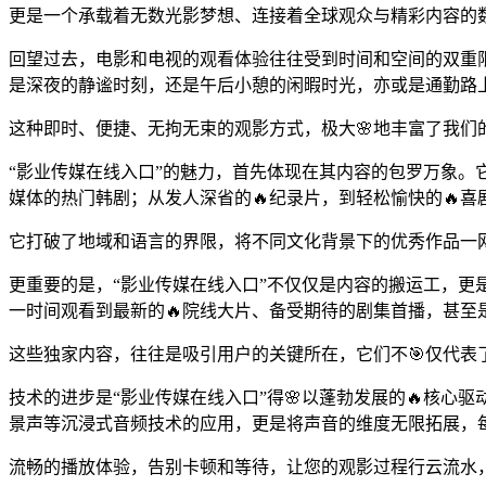
更是一个承载着无数光影梦想、连接着全球观众与精彩内容的
回望过去，电影和电视的观看体验往往受到时间和空间的双重
是深夜的静谧时刻，还是午后小憩的闲暇时光，亦或是通勤路
这种即时、便捷、无拘无束的观影方式，极大🌸地丰富了我们
“影业传媒在线入口”的魅力，首先体现在其内容的包罗万象。
媒体的热门韩剧；从发人深省的🔥纪录片，到轻松愉快的🔥
它打破了地域和语言的界限，将不同文化背景下的优秀作品一
更重要的是，“影业传媒在线入口”不仅仅是内容的搬运工，更
一时间观看到最新的🔥院线大片、备受期待的剧集首播，甚至
这些独家内容，往往是吸引用户的关键所在，它们不🎯仅代表
技术的进步是“影业传媒在线入口”得🌸以蓬勃发展的🔥核心
景声等沉浸式音频技术的应用，更是将声音的维度无限拓展，
流畅的播放体验，告别卡顿和等待，让您的观影过程行云流水