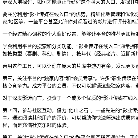
更深入地探讨，如何才能真正“玩转”这个强大的入口，发掘其
要充分利用“影业传媒在线入口”的优势，精细化地管理和优化
家/地区等。一些平台甚至允许你对观看过的影片进行评分和标
一个经过精心调教的个人偏好设置，能够让平台的推荐更加精
学会利用平台的搜索和分类功能。“影业传媒在线入口”通常
如按类型（喜剧、科幻、剧情）、按年代（经典老片、近期新片
善用这些工具，可以让你在庞大的片库中游刃有余，发现更多
第三，关注平台的“独家内容”和“会员专享”。许多“影业传
核心竞争力。成为平台的会员，不仅可以解锁这些独家内容，
对于深度影迷而言，投资于一个或多个优质的“影业传媒在线入
第📌四，参与社区互动，借力“他山之石”。一些先进的“影
享。通过阅读其他用户的评价，可以帮助你快速筛选出优质内
程，而是充满社交乐趣的体验。
第五，关注“影业传媒在线入口”的跨平台和互联互通能力。现