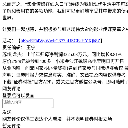
总而言之，“影业传媒在线入口”已经成为我们现代生活中不
了解和善用它的各项功能，我们可以更好地享受其中带来的便
世界。
让我们一起期待，并积极参与到这场伟大🌸的影业传媒变革之
活动：【
hKszRFt4WyWwhC373uUSCFaHYXjb8Z
】
责任编辑： 王宁
苏州,龙杰：上半年归母净利润3325.08万元，同比增长8.81%
原价2‘9’9元被炒到400多！小米金沙江磁吸充电宝明日再开售
从业内唯一问鼎国家<质>量奖提!名到首家参与国际标准会议 
声明：证券时报力求信息真实、准确，文章提及内容仅供参考
下载“证券时报”官方APP，或关注官方微信公众号，即可随
网友评论
登录
后可以发言
发送
网友评论仅供其表达个人看法，并不表明证券时报立场
暂无评论